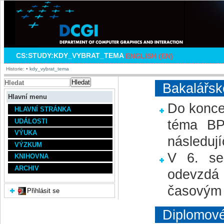
CS:STUDY:KDY_VYBRAT_TEMA
ENGLISH (EN)
Historie:
•
kdy_vybrat_tema
Hledat
Bakalářsk
Hlavní menu
Do konce
HLAVNÍ STRÁNKA
téma BP
UDÁLOSTI
VÝUKA
následují
VÝZKUM
V 6. se
KNIHOVNA
ARCHIV
odevzdá 
časovým 
Přihlásit se
Diplomové