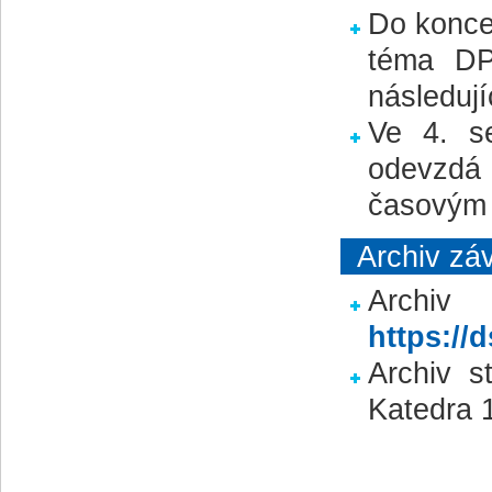
Do konce
téma DP
následují
Ve 4. s
odevzdá 
časovým 
Archiv zá
Arch
https://
Archiv s
Katedra 